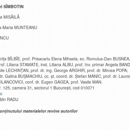
iel SÎMBOTIN
nia MISĂILĂ
ilvia-Maria MUNTEANU
IANCU
triţa BÎLBÎE, prof. Prisacariu Elena Mihaela, ec. Romulus-Dan BUSNEA,
f. Liliana STAMATE, inst. Liliana ALBU, prof. înv. primar Angela BAN
sile LECHINȚAN, prof. dr. ing. George ARGHIR, prof. dr. Mircea POPA;
. dr. Galina BUȘMACHIU, cc. șt. coord. dr. Ștefan MANIC, prof. dr. L
MILANCOVICI, conf. dr. Eugen GAGEA, prof. Vasile MAN.
nr. 125, camera 31, sectorul 1 Bucureşti, cod 010071
ro
tălin RADU
nținutului materialelor revine autorilor