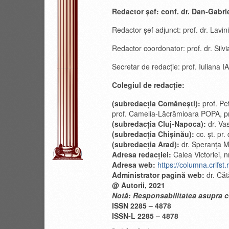
Redactor şef: conf. dr. Dan-Gabr
Redactor şef adjunct: prof. dr. Lavi
Redactor coordonator: prof. dr. S
Secretar de redacție: prof. Iuliana 
Colegiul de redacție:
(subredacția Comănești):
prof. Pe
prof. Camelia-Lăcrămioara POPA, pro
(subredacția Cluj-Napoca):
dr. Va
(subredacția Chișinău):
cc. șt. pr
(subredacția Arad):
dr. Speranţa 
Adresa redacţiei:
Calea Victoriei, 
Adresa web:
https://columna.crifst.
Administrator pagină web:
dr. Că
@ Autorii, 2021
Notă: Responsabilitatea asupra co
ISSN 2285 – 4878
ISSN‑L 2285 – 4878