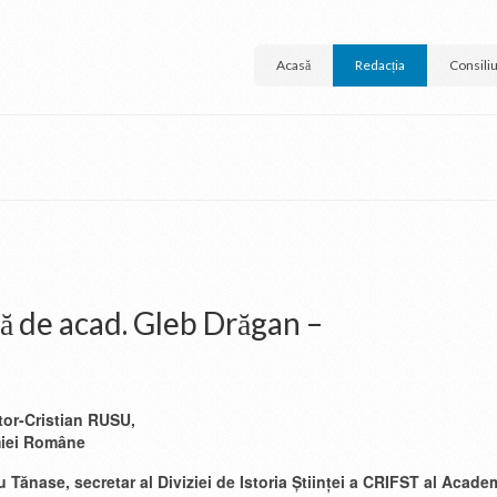
Acasă
Redacția
Consiliul
tă de acad. Gleb Drăgan –
ctor-Cristian RUSU,
iei Române
riu Tănase, secretar al Diviziei de Istoria Științei a CRIFST al Aca