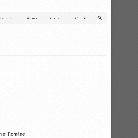
 științific
Arhiva
Contact
CRIFST
demiei Române