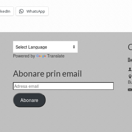
nkedIn
WhatsApp
Powered by
Translate
Abonare prin email
Bu
Adresa
email
Abonare